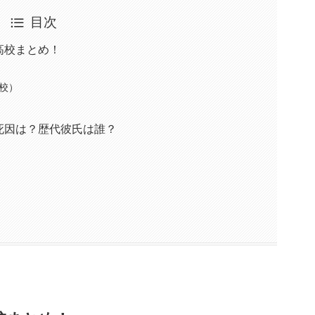
目次
高校まとめ！
校）
死因は？歴代彼氏は誰？