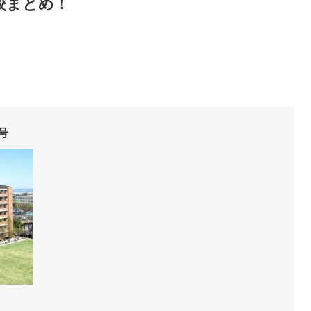
校まとめ！
号