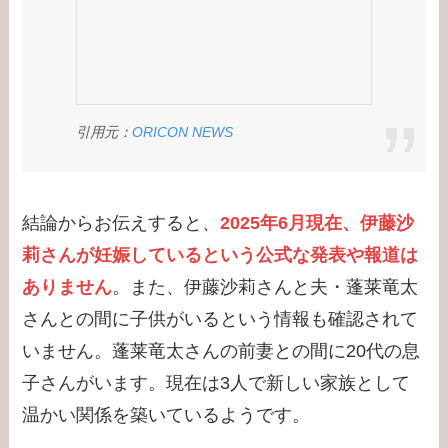
【学歴】大谷翔平の出
身大学・高校のエピソ
ード！新通訳アイアト
ンは何者？婚前契約と
引用元：
ORICON NEWS
は？
【学歴】河合郁人の出
身大学・高校のエピソ
結論からお伝えすると、
2025年6月現在、伊藤沙
ードまとめ！脱退理由
莉さんが妊娠しているという公式な発表や報道は
は何？
ありません
。また、伊藤沙莉さんと夫・蓬莱竜太
【学歴】中居正広の出
さんとの間に子供がいるという情報も確認されて
身大学・高校のエピソ
いません。蓬莱竜太さんの前妻との間に20代の息
ードまとめ！ダンサー
子さんがいます。現在は3人で新しい家族として
武田舞香と結婚？
温かい関係を築いているようです。