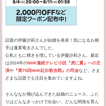
【学歴】大谷翔平の出
身大学・高校のエピソ
ード！新通訳アイアト
ンは何者？婚前契約と
は？
話題の伊藤沙莉さんが結婚を発表！気になるお相
【学歴】河合郁人の出
手は蓬莱竜太さんでした。
身大学・高校のエピソ
公私ともに輝きを増している伊藤沙莉さん。最近
ードまとめ！脱退理由
は2024年の
NHK連続テレビ小説『虎に翼』への主
は何？
演
や
『第75回NHK紅白歌合戦』の司会
など、さま
ざまな話題でも注目を集めていますよね。
【学歴】中居正広の出
身大学・高校のエピソ
ードまとめ！ダンサー
そんななか飛び込んできた結婚のニュース。ふた
武田舞香と結婚？
りはどんなきっかけで出会い、どんな関係を育ん