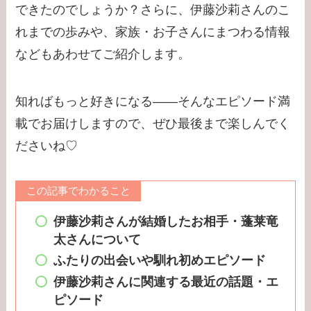
できたのでしょうか？さらに、伊藤沙莉さんのこ
【学歴】宇賀なつみの
れまでの歩みや、家族・お子さんにまつわる情報
出身大学・高校のエピ
ソードまとめ！旦那と
などもあわせてご紹介します。
の離婚理由は？
知ればもっと好きになる――そんなエピソード満
【学歴】小泉孝太郎の
載でお届けしますので、ぜひ最後まで楽しんでく
出身大学・高校のエピ
ださいね♡
ソードまとめ！弟・三
男との関係は？
この記事でわかること
【学歴】岸井ゆきの大
学・高校のエピソード
伊藤沙莉さんが結婚したお相手・蓬莱竜
太さんについて
まとめ！親は何してる
の？家族構成は？
ふたりの出会いや馴れ初めエピソード
伊藤沙莉さんに関連する最近の話題・エ
ピソード