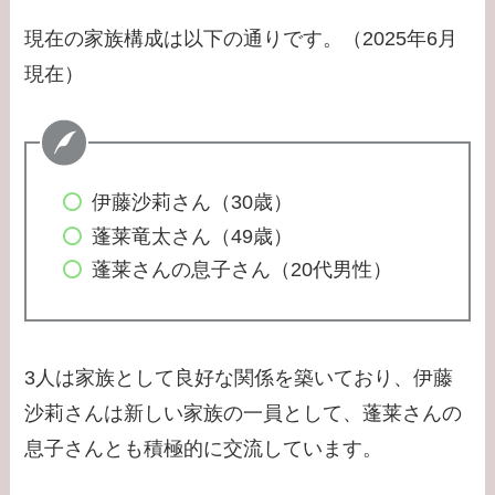
【学歴】宇賀なつみの
出身大学・高校のエピ
現在の家族構成は以下の通りです。（2025年6月
ソードまとめ！旦那と
現在）
の離婚理由は？
【学歴】小泉孝太郎の
出身大学・高校のエピ
伊藤沙莉さん（30歳）
ソードまとめ！弟・三
蓬莱竜太さん（49歳）
男との関係は？
蓬莱さんの息子さん（20代男性）
【学歴】岸井ゆきの大
学・高校のエピソード
まとめ！親は何してる
3人は家族として良好な関係を築いており、伊藤
の？家族構成は？
沙莉さんは新しい家族の一員として、蓬莱さんの
息子さんとも積極的に交流しています。