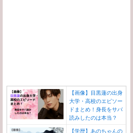
ード！新通訳アイアト
ンは何者？婚前契約と
は？
【学歴】河合郁人の出
身大学・高校のエピソ
ードまとめ！脱退理由
は何？
【学歴】中居正広の出
身大学・高校のエピソ
ードまとめ！ダンサー
【画像】目黒蓮の出身
武田舞香と結婚？
大学・高校のエピソー
ドまとめ！身長をサバ
【学歴】宇賀なつみの
読みしたのは本当？
出身大学・高校のエピ
ソードまとめ！旦那と
【学歴】あのちゃんの