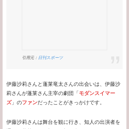
（PTSD）の原因は？
【学歴】大谷翔平の出
身大学・高校のエピソ
ード！新通訳アイアト
ンは何者？婚前契約と
は？
引用元：
日刊スポーツ
【学歴】河合郁人の出
身大学・高校のエピソ
ードまとめ！脱退理由
伊藤沙莉さんと蓬莱竜太さんの出会いは、伊藤沙
は何？
莉さんが蓬莱さん主宰の劇団「
モダンスイマー
【学歴】中居正広の出
ズ
」の
ファン
だったことがきっかけです。
身大学・高校のエピソ
ードまとめ！ダンサー
伊藤沙莉さんは舞台を観に行き、知人の出演者を
武田舞香と結婚？