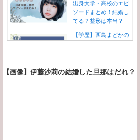
出身大学・高校のエピ
ソードまとめ！結婚し
てる？整形は本当？
【学歴】西島まどかの
出身大学・高校のエピ
ソードまとめ！安住ア
ナとの結婚馴れ初め
は？
【画像】伊藤沙莉の結婚した旦那はだれ？
【学歴】渡邊渚の出身
大学・高校のエピソー
ドまとめ！病気
（PTSD）の原因は？
【学歴】大谷翔平の出
身大学・高校のエピソ