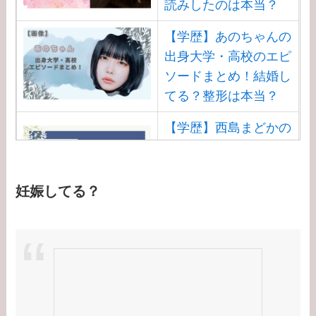
読みしたのは本当？
ソードまとめ！旦那と
の離婚理由は？
【学歴】あのちゃんの
出身大学・高校のエピ
【学歴】小泉孝太郎の
ソードまとめ！結婚し
出身大学・高校のエピ
てる？整形は本当？
ソードまとめ！弟・三
男との関係は？
【学歴】西島まどかの
出身大学・高校のエピ
【学歴】岸井ゆきの大
ソードまとめ！安住ア
学・高校のエピソード
ナとの結婚馴れ初め
妊娠してる？
まとめ！親は何してる
は？
の？家族構成は？
【学歴】渡邊渚の出身
大学・高校のエピソー
ドまとめ！病気
（PTSD）の原因は？