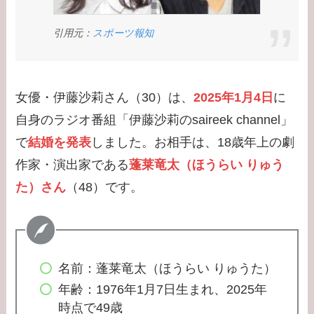
ード！新通訳アイアト
引用元：
スポーツ報知
ンは何者？婚前契約と
は？
【学歴】河合郁人の出
女優・伊藤沙莉さん（30）は、
2025年1月4日
に
身大学・高校のエピソ
自身のラジオ番組「伊藤沙莉のsaireek channel」
ードまとめ！脱退理由
で
結婚を発表
しました。お相手は、18歳年上の劇
は何？
作家・演出家である
蓬莱竜太（ほうらい りゅう
【学歴】中居正広の出
た）さん
（48）です。
身大学・高校のエピソ
ードまとめ！ダンサー
武田舞香と結婚？
名前：蓬莱竜太（ほうらい りゅうた）
【学歴】宇賀なつみの
年齢：1976年1月7日生まれ、2025年
出身大学・高校のエピ
時点で49歳