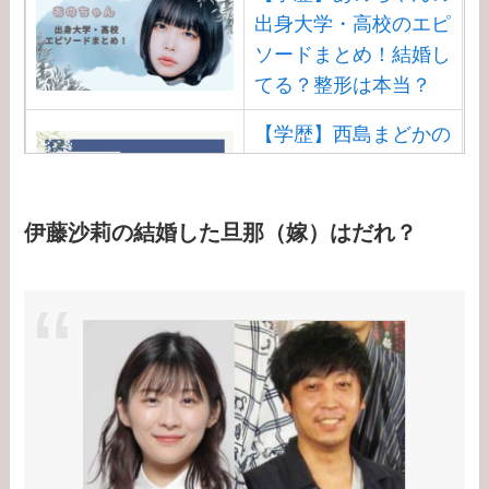
の離婚理由は？
出身大学・高校のエピ
ソードまとめ！結婚し
【学歴】小泉孝太郎の
てる？整形は本当？
出身大学・高校のエピ
【学歴】西島まどかの
ソードまとめ！弟・三
出身大学・高校のエピ
男との関係は？
ソードまとめ！安住ア
【学歴】岸井ゆきの大
ナとの結婚馴れ初め
伊藤沙莉の結婚した旦那（嫁）はだれ？
学・高校のエピソード
は？
まとめ！親は何してる
【学歴】渡邊渚の出身
の？家族構成は？
大学・高校のエピソー
ドまとめ！病気
（PTSD）の原因は？
【学歴】大谷翔平の出
身大学・高校のエピソ