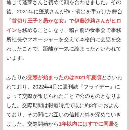
通じて蓬莱さんと初めて顔を合わせました。その
【学歴】宇賀なつみの
後、2021年に蓬莱さんが作・演出を手がけた舞台
出身大学・高校のエピ
『
首切り王子と愚かな女
』で
伊藤沙莉さんがヒロ
ソードまとめ！旦那と
イン
を務めることになり、稽古前の食事会で事務
の離婚理由は？
所社長やマネージャーを交えて本格的に会話を交
【学歴】小泉孝太郎の
わしたことで、距離が一気に縮まったといわれて
出身大学・高校のエピ
います。
ソードまとめ！弟・三
男との関係は？
ふたりの
交際が始まったのは2021年夏頃
とさいわ
【学歴】岸井ゆきの大
れており、2022年4月に週刊誌『フライデー』に
学・高校のエピソード
よって交際が報じられたことで公のものとなりま
まとめ！親は何してる
した。交際期間は報道時点で既に約3年におよん
の？家族構成は？
でおり、その間にお互いの信頼と絆を深めていき
ました。交際開始から
1年以内にはすでに同居
を