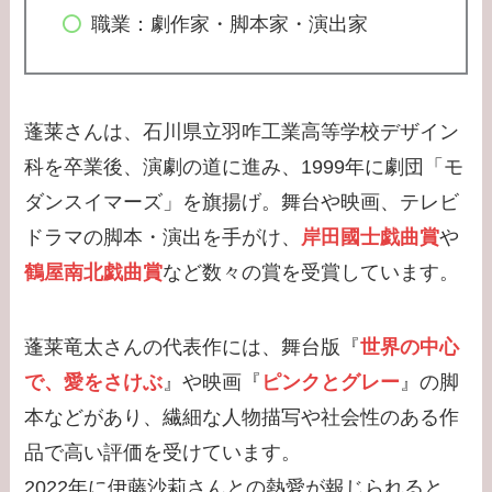
ソードまとめ！旦那と
職業：劇作家・脚本家・演出家
の離婚理由は？
【学歴】小泉孝太郎の
出身大学・高校のエピ
蓬莱さんは、石川県立羽咋工業高等学校デザイン
ソードまとめ！弟・三
科を卒業後、演劇の道に進み、1999年に劇団「モ
男との関係は？
ダンスイマーズ」を旗揚げ。舞台や映画、テレビ
【学歴】岸井ゆきの大
ドラマの脚本・演出を手がけ、
岸田國士戯曲賞
や
学・高校のエピソード
鶴屋南北戯曲賞
など数々の賞を受賞しています。
まとめ！親は何してる
の？家族構成は？
蓬莱竜太さんの代表作には、舞台版『
世界の中心
で、愛をさけぶ
』や映画『
ピンクとグレー
』の脚
本などがあり、繊細な人物描写や社会性のある作
品で高い評価を受けています。
2022年に伊藤沙莉さんとの熱愛が報じられると、