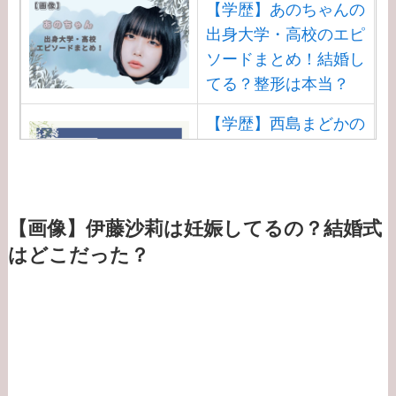
【学歴】あのちゃんの
出身大学・高校のエピ
ソードまとめ！結婚し
てる？整形は本当？
【学歴】西島まどかの
出身大学・高校のエピ
ソードまとめ！安住ア
ナとの結婚馴れ初め
は？
【画像】伊藤沙莉は妊娠してるの？結婚式
はどこだった？
【学歴】渡邊渚の出身
大学・高校のエピソー
ドまとめ！病気
（PTSD）の原因は？
【学歴】大谷翔平の出