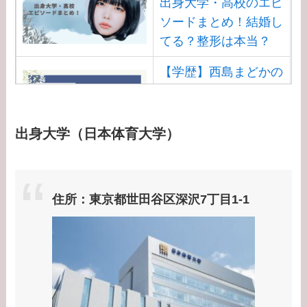
出身大学・高校のエピ
【学歴】小泉孝太郎の
ソードまとめ！結婚し
出身大学・高校のエピ
てる？整形は本当？
ソードまとめ！弟・三
男との関係は？
【学歴】西島まどかの
出身大学・高校のエピ
【学歴】岸井ゆきの大
ソードまとめ！安住ア
学・高校のエピソード
ナとの結婚馴れ初め
出身大学（日本体育大学）
まとめ！親は何してる
は？
の？家族構成は？
【学歴】渡邊渚の出身
住所：東京都世田谷区深沢7丁目1-1
大学・高校のエピソー
ドまとめ！病気
（PTSD）の原因は？
【学歴】大谷翔平の出
身大学・高校のエピソ