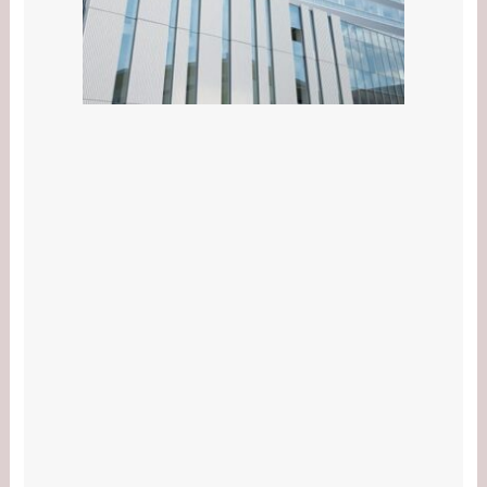
ード！新通訳アイアト
ンは何者？婚前契約と
は？
【学歴】河合郁人の出
身大学・高校のエピソ
ードまとめ！脱退理由
は何？
【学歴】中居正広の出
身大学・高校のエピソ
ードまとめ！ダンサー
武田舞香と結婚？
【学歴】宇賀なつみの
出身大学・高校のエピ
ソードまとめ！旦那と