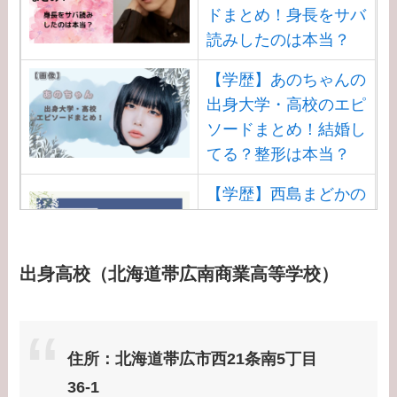
ドまとめ！身長をサバ
読みしたのは本当？
【学歴】あのちゃんの
出身大学・高校のエピ
ソードまとめ！結婚し
てる？整形は本当？
【学歴】西島まどかの
出身大学・高校のエピ
ソードまとめ！安住ア
ナとの結婚馴れ初め
出身高校（北海道帯広南商業高等学校）
は？
【学歴】渡邊渚の出身
住所：北海道帯広市西21条南5丁目
大学・高校のエピソー
ドまとめ！病気
36-1