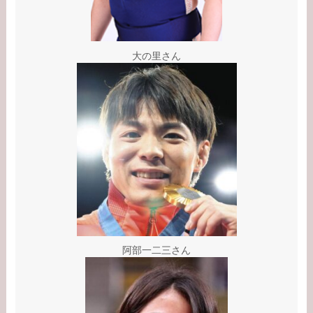
ード！新通訳アイアト
ンは何者？婚前契約と
は？
大の里さん
【学歴】河合郁人の出
身大学・高校のエピソ
ードまとめ！脱退理由
は何？
【学歴】中居正広の出
身大学・高校のエピソ
ードまとめ！ダンサー
武田舞香と結婚？
阿部一二三さん
【学歴】宇賀なつみの
出身大学・高校のエピ
ソードまとめ！旦那と