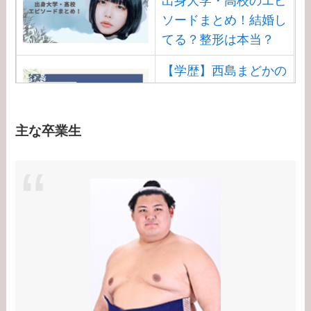
出身大学・高校のエピ
ソードまとめ！結婚し
てる？整形は本当？
【学歴】西島まどかの
出身大学・高校のエピ
ソードまとめ！安住ア
ナとの結婚馴れ初め
主な卒業生
は？
【学歴】渡邊渚の出身
大学・高校のエピソー
ドまとめ！病気
（PTSD）の原因は？
【学歴】大谷翔平の出
身大学・高校のエピソ