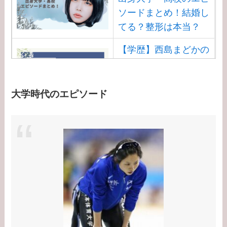
ソードまとめ！結婚し
てる？整形は本当？
【学歴】西島まどかの
出身大学・高校のエピ
ソードまとめ！安住ア
ナとの結婚馴れ初め
大学時代のエピソード
は？
【学歴】渡邊渚の出身
大学・高校のエピソー
ドまとめ！病気
（PTSD）の原因は？
【学歴】大谷翔平の出
身大学・高校のエピソ
ード！新通訳アイアト