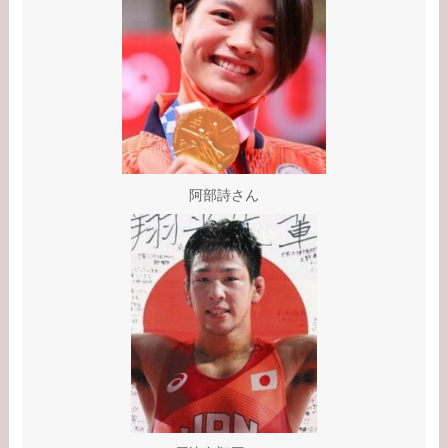
の離婚理由は？
【学歴】小泉孝太郎の
出身大学・高校のエピ
ソードまとめ！弟・三
男との関係は？
【学歴】岸井ゆきの大
阿部詩さん
学・高校のエピソード
まとめ！親は何してる
の？家族構成は？