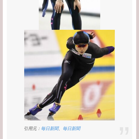
ンは何者？婚前契約と
は？
【学歴】河合郁人の出
身大学・高校のエピソ
ードまとめ！脱退理由
は何？
【学歴】中居正広の出
身大学・高校のエピソ
ードまとめ！ダンサー
武田舞香と結婚？
【学歴】宇賀なつみの
出身大学・高校のエピ
引用元：
毎日新聞
、
毎日新聞
ソードまとめ！旦那と