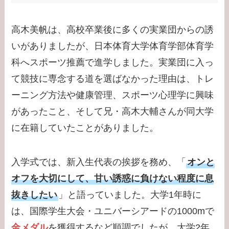
の離婚理由は？
【学歴】小泉孝太郎の
高木美帆は、高校卒業後に多くの実業団からの誘
出身大学・高校のエピ
いがありましたが、日本体育大学体育学部体育学
ソードまとめ！弟・三
科へスポーツ推薦で進学しました。実業団に入っ
男との関係は？
て競技に専念する道を選ばなかった理由は、トレ
ーニング方法や健康管理、スポーツ心理学に興味
【学歴】岸井ゆきの大
学・高校のエピソード
があったこと、そして兄・高木大輔さんが同大学
まとめ！親は何してる
に在籍していたことがありました。
の？家族構成は？
入学式では、新入生代表の挨拶を務め、「
オンと
オフを大切にして、甘い誘惑に負けない程度に息
抜きしたい
」と語っていました。大学1年時に
は、国際学生大会・ユニバーシアードの1000mで
金メダル
を獲得するなど順調でしたが、大学2年