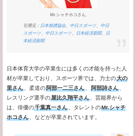
Mr.シャチホコさん
引用元：
日本相撲協会
、
中日スポーツ
、
中日
スポーツ
、
中日スポーツ
、
日本経済新聞
、
日
本経済新聞
日本体育大学の卒業生には多くの才能を持った人
材が卒業しており、スポーツ界では、力士の
大の
里さん
、柔道の
阿部一二三さん
、
阿部詩さん
、
レスリング選手の
屋比久翔平さん
、芸能界から
は、俳優の
千葉真一さん
、タレントの
Mr.シャチ
ホコさん
、などが卒業されています。