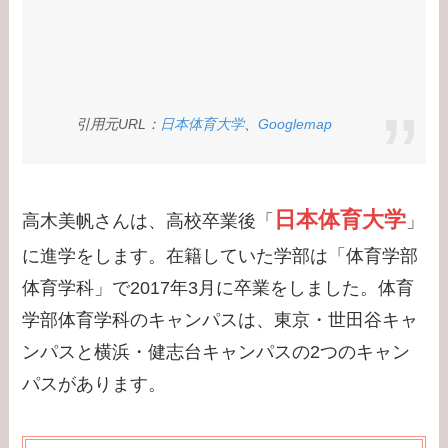
の離婚理由は？
【学歴】小泉孝太郎の
出身大学・高校のエピ
ソードまとめ！弟・三
引用元URL：
日本体育大学
、
Googlemap
男との関係は？
【学歴】岸井ゆきの大
日本体育大学
高木美帆さんは、高校卒業後「
」
学・高校のエピソード
まとめ！親は何してる
に進学をします。在籍していた学部は「体育学部
の？家族構成は？
体育学科」で2017年3月に卒業をしました。体育
学部体育学科のキャンパスは、東京・世田谷キャ
ンパスと横浜・健志台キャンパスの2つのキャン
パスがあります。