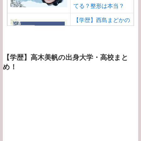
てる？整形は本当？
【学歴】西島まどかの
出身大学・高校のエピ
ソードまとめ！安住ア
ナとの結婚馴れ初め
は？
【学歴】高木美帆の出身大学・高校まと
め！
【学歴】渡邊渚の出身
大学・高校のエピソー
ドまとめ！病気
（PTSD）の原因は？
【学歴】大谷翔平の出
身大学・高校のエピソ
ード！新通訳アイアト
ンは何者？婚前契約と