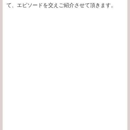
て、エピソードを交えご紹介させて頂きます。
【学歴】宇賀なつみの
出身大学・高校のエピ
ソードまとめ！旦那と
の離婚理由は？
【学歴】小泉孝太郎の
出身大学・高校のエピ
ソードまとめ！弟・三
男との関係は？
【学歴】岸井ゆきの大
学・高校のエピソード
まとめ！親は何してる
の？家族構成は？