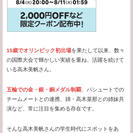
【学歴】大谷翔平の出
身大学・高校のエピソ
ード！新通訳アイアト
ンは何者？婚前契約と
は？
15歳でオリンピック初出場
を果たして以来、数々
【学歴】河合郁人の出
の国際大会で輝かしい実績を重ね、活躍を続けて
身大学・高校のエピソ
いる高木美帆さん。
ードまとめ！脱退理由
は何？
五輪での金・銀・銅メダル制覇
、パシュートでの
チームメートとの連携、姉・高木菜那との姉妹共
【学歴】中居正広の出
身大学・高校のエピソ
演など、常に注目を集める存在です。
ードまとめ！ダンサー
武田舞香と結婚？
そんな高木美帆さんの学生時代にスポットをあ