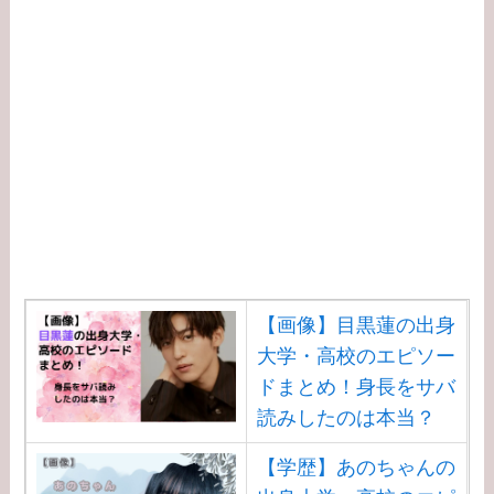
は？
【学歴】河合郁人の出
身大学・高校のエピソ
ードまとめ！脱退理由
は何？
【学歴】中居正広の出
身大学・高校のエピソ
ードまとめ！ダンサー
武田舞香と結婚？
【画像】目黒蓮の出身
大学・高校のエピソー
【学歴】宇賀なつみの
ドまとめ！身長をサバ
出身大学・高校のエピ
読みしたのは本当？
ソードまとめ！旦那と
の離婚理由は？
【学歴】あのちゃんの