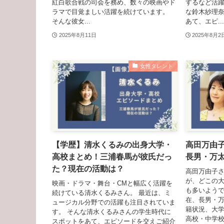
紅白歌合戦の司会を務め、数々の映画やド
するなど活躍
ラマで目覚ましい活躍を続けています。
な鈴木紗理
そんな彼女...
あて、エピ...
2025年8月11日
2025年8月2
女性タレント
【学歴】清水くるみの出身大学・
高田万由
高校まとめ！三浦春馬が彼氏だっ
長男・万
た？現在の活動は？
高田万由子
が、どこの
映画・ドラマ・舞台・CMと幅広く活躍を
も多いようで
続けている清水くるみさん。 最近は、ミ
在、長男・
ュージカル分野での活躍も注目されていま
籍状況、大
す。 そんな清水くるみさんの学生時代に
高校・中学
スポットをあて、エピソードを交えご紹介