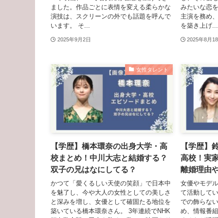
ました。作品ごとに表情を変える柔らかな
みたいな恋
演技は、スクリーンの外でも話題を呼んで
主演を務め
います。 そ...
を築き上げ...
2025年9月2日
2025年8月1
女性タレント
【学歴】橋本環奈の出身大学・高
【学歴】
校まとめ！中川大志と結婚する？
高校！実
双子の兄はなにしてる？
離婚理由
かつて「愛くるしい天使の笑顔」で日本中
女優やモデ
を魅了し、今や大人の女性としての美しさ
て活動してい
と深みを増し、女優として確固たる地位を
での飾らな
築いている橋本環奈さん。 3年連続でNHK
め、情報番