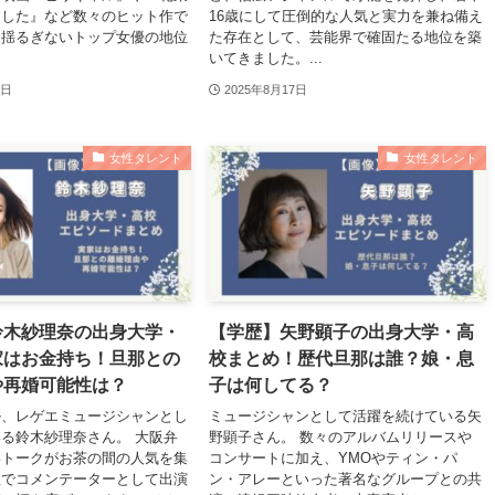
をした』など数々のヒット作で
16歳にして圧倒的な人気と実力を兼ね備え
、揺るぎないトップ女優の地位
た存在として、芸能界で確固たる地位を築
いてきました。...
8日
2025年8月17日
女性タレント
女性タレント
鈴木紗理奈の出身大学・
【学歴】矢野顕子の出身大学・高
家はお金持ち！旦那との
校まとめ！歴代旦那は誰？娘・息
や再婚可能性は？
子は何してる？
ル、レゲエミュージシャンとし
ミュージシャンとして活躍を続けている矢
る鈴木紗理奈さん。 大阪弁
野顕子さん。 数々のアルバムリリースや
いトークがお茶の間の人気を集
コンサートに加え、YMOやティン・パ
組でコメンテーターとして出演
ン・アレーといった著名なグループとの共