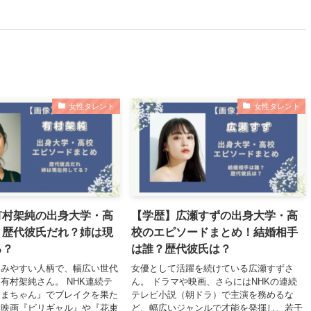
女性タレント
女性タレント
有村架純の出身大学・高
【学歴】広瀬すずの出身大学・高
！歴代彼氏だれ？姉は現
校のエピソードまとめ！結婚相手
る？
は誰？歴代彼氏は？
しみやすい人柄で、幅広い世代
女優として活躍を続けている広瀬すずさ
有村架純さん。 NHK連続テ
ん。 ドラマや映画、さらにはNHKの連続
あまちゃん』でブレイクを果た
テレビ小説（朝ドラ）で主演を務めるな
も映画『ビリギャル』や『花束
ど、幅広いジャンルで才能を発揮し、若干