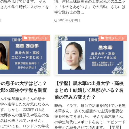
の幅を広げています。 そん
演、津軽三味線奏者の上妻宏光とのユニッ
奈さんの学生時代にスポットを
ト「やのとあがつま」での活動、さらには
宇宙飛行士の野...
日
2025年7月28日
女性タレント
女性タレント
子の息子の大学はどこ？
【学歴】黒木華の出身大学・高校
太郎の高校や学歴も調査
まとめ！結婚して旦那がいる？名
前の読み方変えた？
さんや葉加瀬太郎さんの息子
大学へ進学したのか気になる人
映画、ドラマ、舞台で活躍を続けている黒
す。しかし、2026年7月現
木華さん。 多くの話題作で主演や重要な
万太郎さんの進学先や現在の在
役を務めてきました。 そんな黒木華さん
学名は公表されていません。
の学生時代にスポットをあて、エピソード
校についても、ロンドンの学校
を交えご紹介させて頂きます。 【学歴】