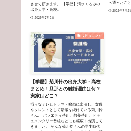
へ通ったことは
させて頂きます。 【学歴】清水くるみの
出身大学・高校...
2025年7月2
2025年7月2日
女性タレント
【学歴】菊川怜の出身大学・高校
まとめ！旦那との離婚理由は何？
実家はどこ？
様々なテレビドラマ・映画に出演し、女優
やタレントとして活躍を続けている菊川怜
さん。 バラエティ番組、教養番組、ドキ
ュメンタリー番組などにも幅広く出演して
きました。 そんな菊川怜さんの学生時代