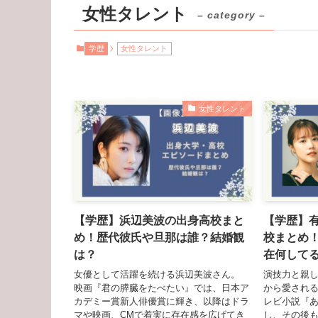
女性タレント
– category –
学歴
女性タレント
女性タレント
【学歴】浜辺美波の出身高校まと
【学歴】
め！歴代彼氏や旦那は誰？結婚観
校まとめ
は？
在何して
女優として活躍を続ける浜辺美波さん。
演技力と親
映画『君の膵臓をたべたい』では、日本ア
から愛される
カデミー賞新人俳優賞に輝き、以降はドラ
レビ小説『
マや映画、CMで着実に存在感を広げてき
し、その後