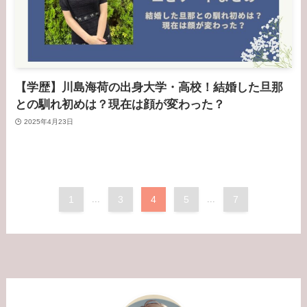
【学歴】川島海荷の出身大学・高校！結婚した旦那
との馴れ初めは？現在は顔が変わった？
2025年4月23日
1
...
3
4
5
...
7